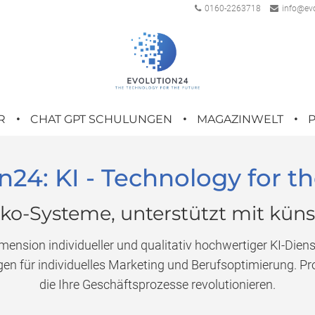
0160-2263718
info@evo
R
CHAT GPT SCHULUNGEN
MAGAZINWELT
n24: KI - Technology for t
o-Systeme, unterstützt mit künst
imension individueller und qualitativ hochwertiger KI-Dien
en für individuelles Marketing und Berufsoptimierung. Prof
die Ihre Geschäftsprozesse revolutionieren.