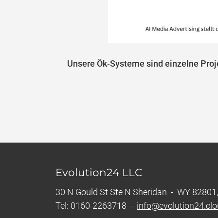
Unsere Ök-Systeme sind einzelne Proje
Evolution24 LLC
30 N Gould St Ste N Sheridan - WY 82801,
Tel: 0160-2263718 -
info@evolution24.cl