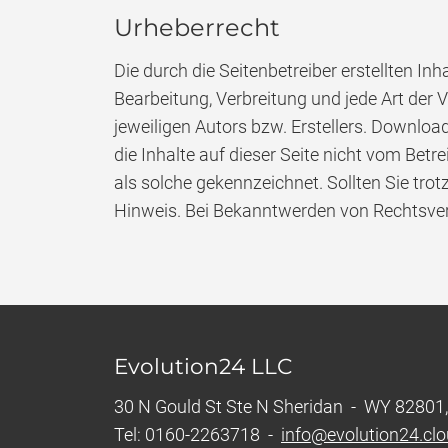
Urheberrecht
Die durch die Seitenbetreiber erstellten In
Bearbeitung, Verbreitung und jede Art der
jeweiligen Autors bzw. Erstellers. Downloa
die Inhalte auf dieser Seite nicht vom Betr
als solche gekennzeichnet. Sollten Sie tr
Hinweis. Bei Bekanntwerden von Rechtsver
Evolution24 LLC
30 N Gould St Ste N Sheridan - WY 82801,
Tel: 0160-2263718 -
info@evolution24.cl