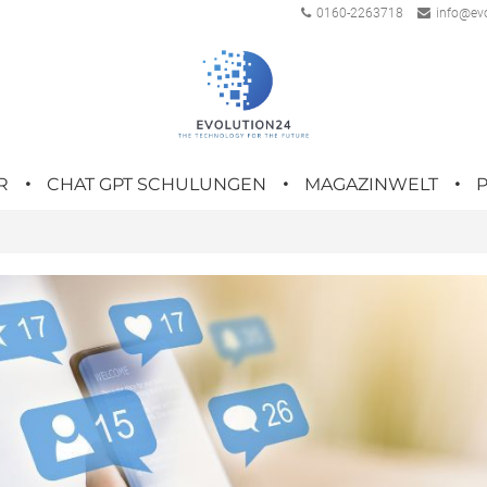
0160-2263718
info@evo
R
CHAT GPT SCHULUNGEN
MAGAZINWELT