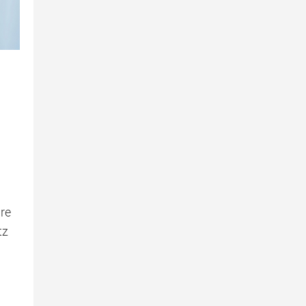
re
tz